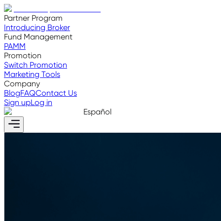
Partner Program
Introducing Broker
Fund Management
PAMM
Promotion
Switch Promotion
Marketing Tools
Company
Blog
FAQ
Contact Us
Sign up
Log in
Español