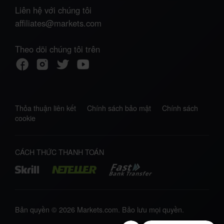
Liên hệ với chúng tôi
affiliates@markets.com
Theo dõi chúng tôi trên
Thỏa thuận liên kết
Chính sách bảo mật
Chính sách
cookie
CÁCH THỨC THANH TOÁN
Bản quyền © 2026 Markets.com. Bảo lưu mọi quyền.