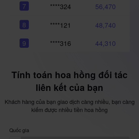
7
****324
56,470
8
****121
48,740
9
****316
44,310
10
****105
37,740
Tính toán hoa hồng đối tác
1
****265
633,160
liên kết của bạn
2
****275
554,220
Khách hàng của bạn giao dịch càng nhiều, bạn càng
kiếm được nhiều tiền hoa hồng
3
****385
485,790
Quốc gia
4
****392
433,280