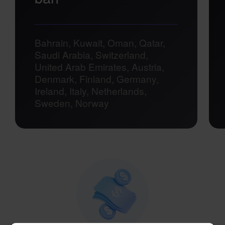
Bahrain, Kuwait, Oman, Qatar,
Saudi Arabia, Switzerland,
United Arab Emirates, Austria,
Denmark, Finland, Germany,
Ireland, Italy, Netherlands,
Sweden, Norway