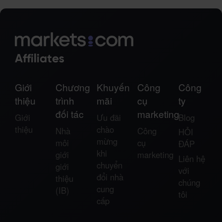
Giới
Chương
Khuyến
Công
Công
thiệu
trình
mãi
cụ
ty
đối tác
marketing
Giới
Ưu đãi
Blog
thiệu
chào
Nhà
Công
HỎI
mừng
môi
cụ
ĐÁP
khi
giới
marketing
Liên hệ
chuyển
giới
với
đổi nhà
thiệu
chúng
cung
(IB)
tôi
cấp