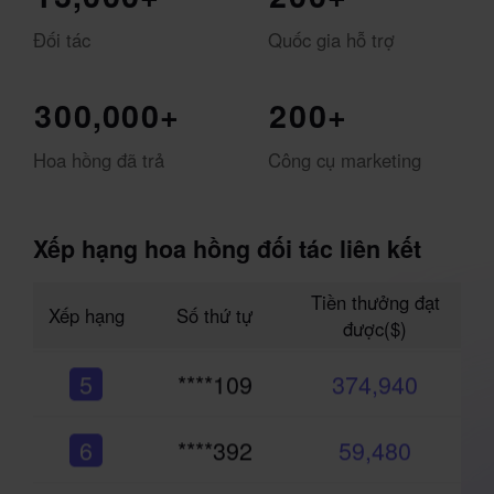
Đối tác
Quốc gia hỗ trợ
3
0
0
,
0
0
0
+
2
0
0
+
Hoa hồng đã trả
Công cụ marketing
Xếp hạng hoa hồng đối tác liên kết
Tiền thưởng đạt
Xếp hạng
Số thứ tự
được($)
5
****109
374,940
6
****392
59,480