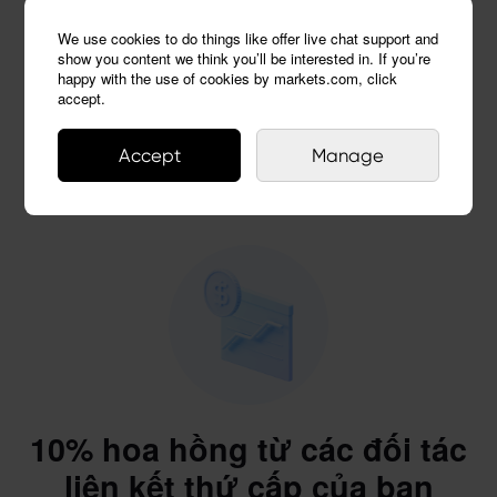
We use cookies to do things like offer live chat support and
+15.000 $
show you content we think you’ll be interested in. If you’re
happy with the use of cookies by markets.com, click
tiền thưởng thêm
accept.
Nhà giao dịch đủ điều kiện 50+
Accept
Manage
Tiền ký quỹ tối thiểu 5.000 $
10% hoa hồng từ các đối tác
liên kết thứ cấp của bạn