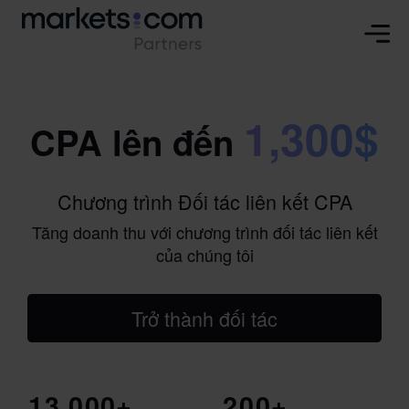
1,300$
CPA lên đến
Chương trình Đối tác liên kết CPA
Tăng doanh thu với chương trình đối tác liên kết
của chúng tôi
Trở thành đối tác
1
3
,
0
0
0
+
2
0
0
+