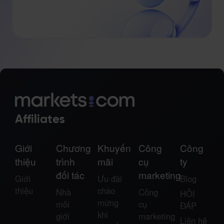
Giới
Chương
Khuyến
Công
Công
thiệu
trình
mãi
cụ
ty
đối tác
marketing
Giới
Ưu đãi
Blog
thiệu
chào
Nhà
Công
HỎI
mừng
môi
cụ
ĐÁP
khi
giới
marketing
Liên hệ