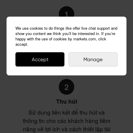
1
Quảng bá
We use cookies to do things like offer live chat support and
show you content we think you’ll be interested in. If you’re
Chia sẻ liên kết đối tác của bạn lên
happy with the use of cookies by markets.com, click
accept.
trang web, blog, mạng xã hội hoặc
quảng cáo của bạn.
Accept
Manage
2
Thu hút
Sử dung liên kết để thu hút và
thông tin cho các khách hàng tiềm
năng về lợi ích và cách thiết lập tài