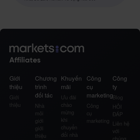
Giới
Chương
Khuyến
Công
Công
thiệu
trình
mãi
cụ
ty
đối tác
marketing
Giới
Ưu đãi
Blog
thiệu
chào
Nhà
Công
HỎI
mừng
môi
cụ
ĐÁP
khi
giới
marketing
Liên hệ
chuyển
giới
với
đổi nhà
thiệu
chúng