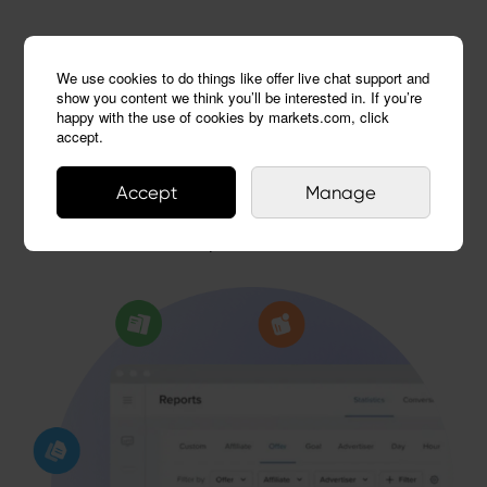
Công cụ báo cáo và phân
We use cookies to do things like offer live chat support and
tích
show you content we think you’ll be interested in. If you’re
happy with the use of cookies by markets.com, click
accept.
Các công cụ báo cáo và phân tích mạnh mẽ có
thể giúp bạn hiểu rõ hơn về các nhà giao dịch
Accept
Manage
của mình, theo dõi và tối ưu hóa lưu lượng truy
cập của bạn.